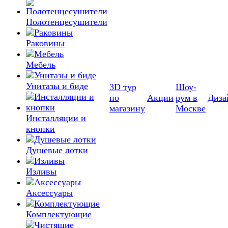
Полотенцесушители
Раковины
Мебель
Унитазы и биде
3D тур
Шоу-
по
Акции
рум в
Диза
магазину
Москве
Инсталляции и
кнопки
Душевые лотки
Изливы
Аксессуары
Комплектующие