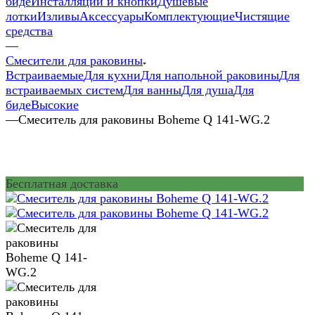
биде
Инсталляции и кнопки
Душевые
лотки
Изливы
Аксессуары
Комплектующие
Чистящие
средства
—
Смесители для раковины
Встраиваемые
Для кухни
Для напольной раковины
Для
встраиваемых систем
Для ванны
Для душа
Для
биде
Высокие
—
Смеситель для раковины Boheme Q 141-WG.2
Бесплатная доставка