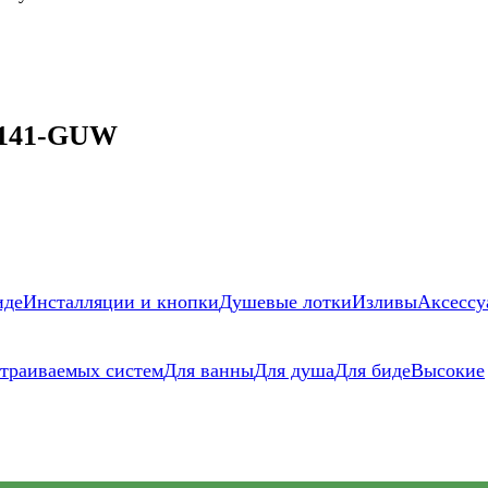
 141-GUW
иде
Инсталляции и кнопки
Душевые лотки
Изливы
Аксессу
страиваемых систем
Для ванны
Для душа
Для биде
Высокие