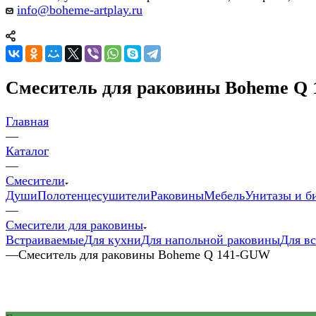
info@boheme-artplay.ru
Смеситель для раковины Boheme Q
Главная
—
Каталог
—
Смесители
Души
Полотенцесушители
Раковины
Мебель
Унитазы и б
—
Смесители для раковины
Встраиваемые
Для кухни
Для напольной раковины
Для в
—
Смеситель для раковины Boheme Q 141-GUW