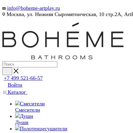
info@boheme-artplay.ru
Москва, ул. Нижняя Сыромятническая, 10 стр.2А, Art
+7 499 521-66-57
Войти
Каталог
Смесители
Души