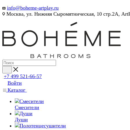
info@boheme-artplay.ru
Москва, ул. Нижняя Сыромятническая, 10 стр.2А, Art
+7 499 521-66-57
Войти
Каталог
Смесители
Души