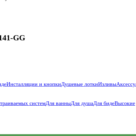
 141-GG
иде
Инсталляции и кнопки
Душевые лотки
Изливы
Аксессу
страиваемых систем
Для ванны
Для душа
Для биде
Высокие