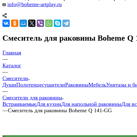
info@boheme-artplay.ru
Смеситель для раковины Boheme Q
Главная
—
Каталог
—
Смесители
Души
Полотенцесушители
Раковины
Мебель
Унитазы и б
—
Смесители для раковины
Встраиваемые
Для кухни
Для напольной раковины
Для в
—
Смеситель для раковины Boheme Q 141-GG