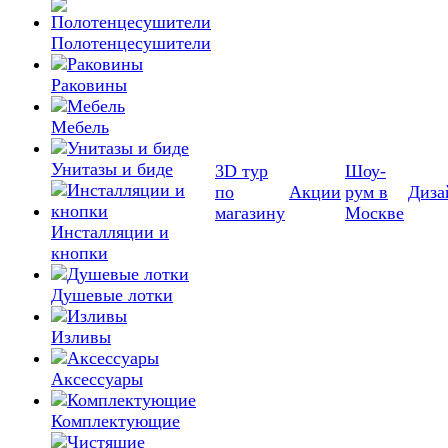
Полотенцесушители
Раковины
Мебель
Унитазы и биде
3D тур
Шоу-
по
Акции
рум в
Диза
магазину
Москве
Инсталляции и
кнопки
Душевые лотки
Изливы
Аксессуары
Комплектующие