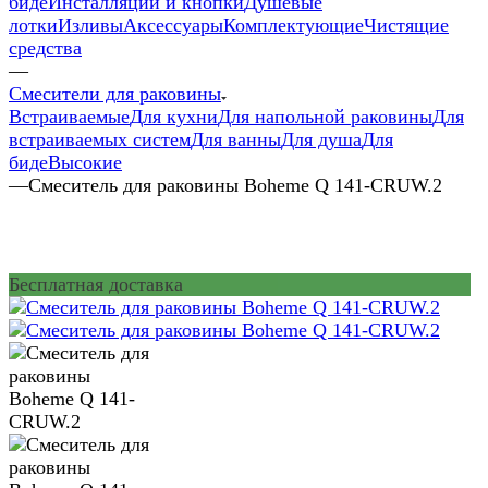
биде
Инсталляции и кнопки
Душевые
лотки
Изливы
Аксессуары
Комплектующие
Чистящие
средства
—
Смесители для раковины
Встраиваемые
Для кухни
Для напольной раковины
Для
встраиваемых систем
Для ванны
Для душа
Для
биде
Высокие
—
Смеситель для раковины Boheme Q 141-CRUW.2
Бесплатная доставка