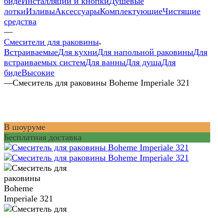
биде
Инсталляции и кнопки
Душевые
лотки
Изливы
Аксессуары
Комплектующие
Чистящие
средства
—
Смесители для раковины
Встраиваемые
Для кухни
Для напольной раковины
Для
встраиваемых систем
Для ванны
Для душа
Для
биде
Высокие
—
Смеситель для раковины Boheme Imperiale 321
В шоуруме
Бесплатная доставка