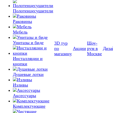
Полотенцесушители
Раковины
Мебель
Унитазы и биде
3D тур
Шоу-
по
Акции
рум в
Диза
магазину
Москве
Инсталляции и
кнопки
Душевые лотки
Изливы
Аксессуары
Комплектующие