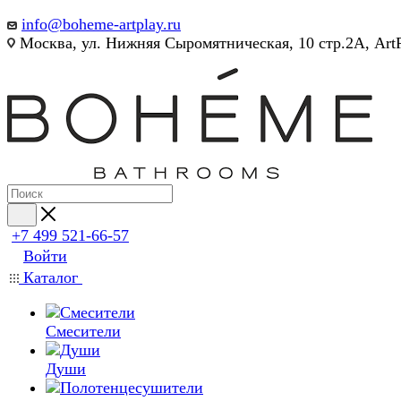
info@boheme-artplay.ru
Москва, ул. Нижняя Сыромятническая, 10 стр.2А, Art
+7 499 521-66-57
Войти
Каталог
Смесители
Души