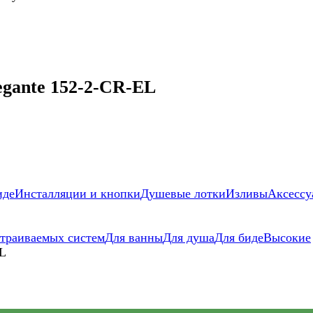
gante 152-2-CR-EL
иде
Инсталляции и кнопки
Душевые лотки
Изливы
Аксессу
страиваемых систем
Для ванны
Для душа
Для биде
Высокие
EL