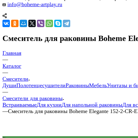
info@boheme-artplay.ru
Смеситель для раковины Boheme Ele
Главная
—
Каталог
—
Смесители
Души
Полотенцесушители
Раковины
Мебель
Унитазы и б
—
Смесители для раковины
Встраиваемые
Для кухни
Для напольной раковины
Для в
—
Смеситель для раковины Boheme Elegante 152-2-CR-