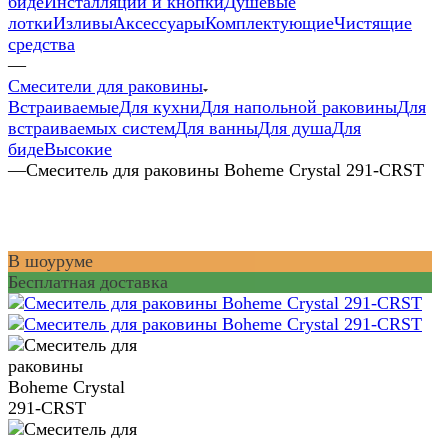
биде
Инсталляции и кнопки
Душевые
лотки
Изливы
Аксессуары
Комплектующие
Чистящие
средства
—
Смесители для раковины
Встраиваемые
Для кухни
Для напольной раковины
Для
встраиваемых систем
Для ванны
Для душа
Для
биде
Высокие
—
Смеситель для раковины Boheme Crystal 291-CRST
В шоуруме
Бесплатная доставка