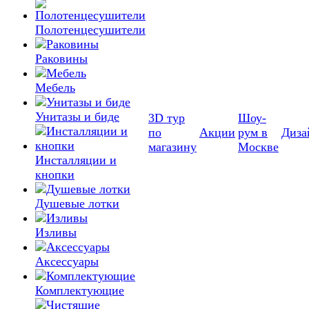
Полотенцесушители
Раковины
Мебель
Унитазы и биде
3D тур
Шоу-
по
Акции
рум в
Диза
магазину
Москве
Инсталляции и
кнопки
Душевые лотки
Изливы
Аксессуары
Комплектующие