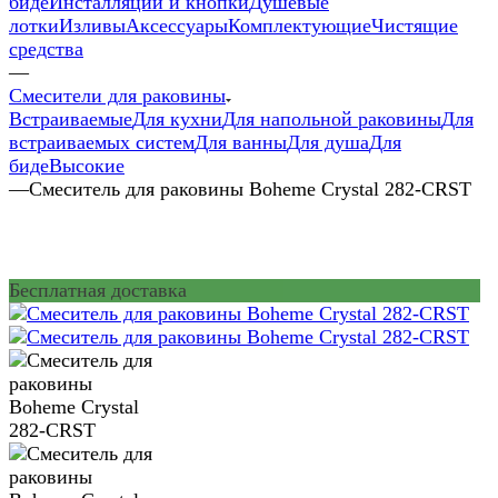
биде
Инсталляции и кнопки
Душевые
лотки
Изливы
Аксессуары
Комплектующие
Чистящие
средства
—
Смесители для раковины
Встраиваемые
Для кухни
Для напольной раковины
Для
встраиваемых систем
Для ванны
Для душа
Для
биде
Высокие
—
Смеситель для раковины Boheme Crystal 282-CRST
Бесплатная доставка