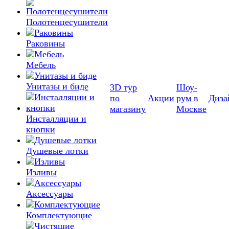
Полотенцесушители
Раковины
Мебель
Унитазы и биде
3D тур
Шоу-
по
Акции
рум в
Диза
магазину
Москве
Инсталляции и
кнопки
Душевые лотки
Изливы
Аксессуары
Комплектующие