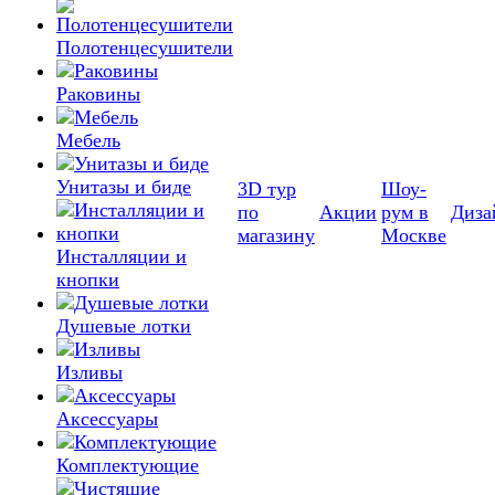
Полотенцесушители
Раковины
Мебель
Унитазы и биде
3D тур
Шоу-
по
Акции
рум в
Диза
магазину
Москве
Инсталляции и
кнопки
Душевые лотки
Изливы
Аксессуары
Комплектующие