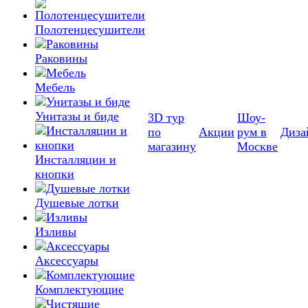
Полотенцесушители
Раковины
Мебель
Унитазы и биде
3D тур
Шоу-
по
Акции
рум в
Диза
магазину
Москве
Инсталляции и
кнопки
Душевые лотки
Изливы
Аксессуары
Комплектующие