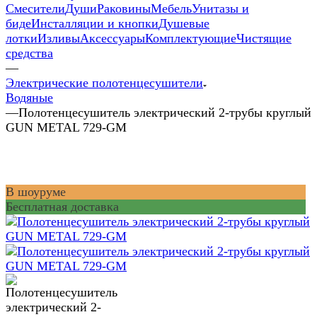
Смесители
Души
Раковины
Мебель
Унитазы и
биде
Инсталляции и кнопки
Душевые
лотки
Изливы
Аксессуары
Комплектующие
Чистящие
средства
—
Электрические полотенцесушители
Водяные
—
Полотенцесушитель электрический 2-трубы круглый
GUN METAL 729-GM
В шоуруме
Бесплатная доставка