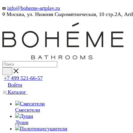
info@boheme-artplay.ru
Москва, ул. Нижняя Сыромятническая, 10 стр.2А, Art
+7 499 521-66-57
Войти
Каталог
Смесители
Души