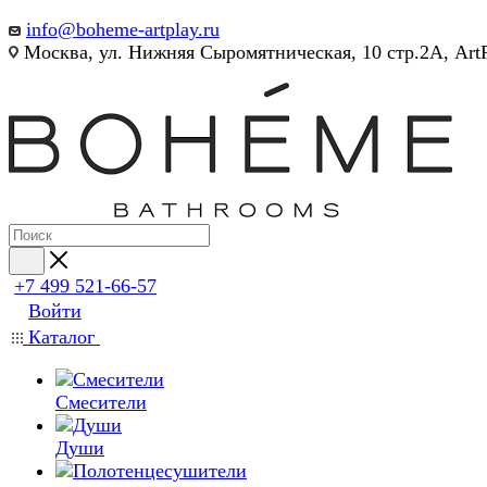
info@boheme-artplay.ru
Москва, ул. Нижняя Сыромятническая, 10 стр.2А, Art
+7 499 521-66-57
Войти
Каталог
Смесители
Души