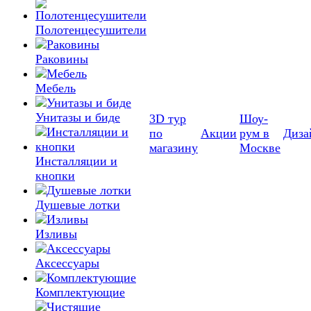
Полотенцесушители
Раковины
Мебель
Унитазы и биде
3D тур
Шоу-
по
Акции
рум в
Диза
магазину
Москве
Инсталляции и
кнопки
Душевые лотки
Изливы
Аксессуары
Комплектующие