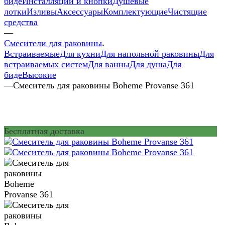
биде
Инсталляции и кнопки
Душевые
лотки
Изливы
Аксессуары
Комплектующие
Чистящие
средства
—
Смесители для раковины
Встраиваемые
Для кухни
Для напольной раковины
Для
встраиваемых систем
Для ванны
Для душа
Для
биде
Высокие
—
Смеситель для раковины Boheme Provanse 361
Бесплатная доставка